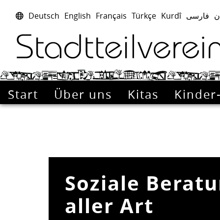
Deutsch
English
Français
Türkçe
Kurdî
فارسی
ا
Start
Über uns
Kitas
Kinder
Soziale Berat
aller Art