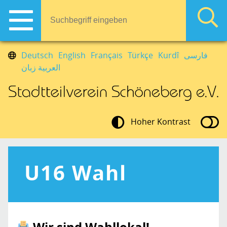
Deutsch
English
Français
Türkçe
Kurdî
فارسی
العربية زبان
Hoher Kontrast
U16 Wahl
Wir sind Wahllokal!