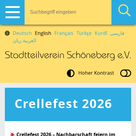
Deutsch
English
Français
Türkçe
Kurdî
فارسی
العربية زبان
Hoher Kontrast
Crellefest 2026
Crellefest 2026 – Nachbarschaft feiern im