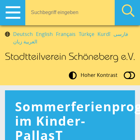
Deutsch
English
Français
Türkçe
Kurdî
فارسی
العربية زبان
Hoher Kontrast
Sommerferienpr
im Kinder-
PallasT