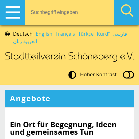
Deutsch
English
Français
Türkçe
Kurdî
فارسی
العربية زبان
Hoher Kontrast
Angebote
Ein Ort für Begegnung, Ideen
und gemeinsames Tun