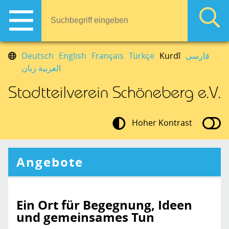
Deutsch
English
Français
Türkçe
Kurdî
فارسی
العربية زبان
Hoher Kontrast
Angebote
Ein Ort für Begegnung, Ideen
und gemeinsames Tun