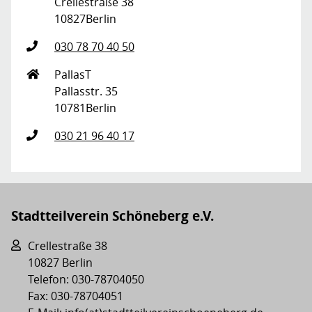
Crellestraße 38
10827
Berlin
030 78 70 40 50
PallasT
Pallasstr. 35
10781
Berlin
030 21 96 40 17
Stadtteilverein Schöneberg e.V.
Crellestraße 38
10827 Berlin
Telefon: 030-78704050
Fax: 030-78704051