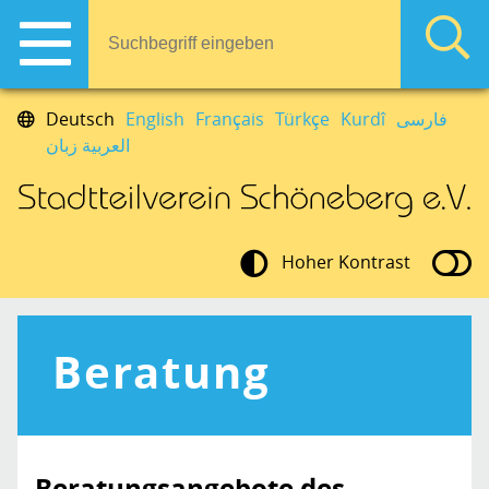
Deutsch
English
Français
Türkçe
Kurdî
فارسی
العربية زبان
Hoher Kontrast
Beratung
Beratungsangebote des