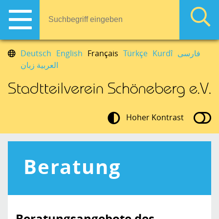
Deutsch
English
Français
Türkçe
Kurdî
فارسی
العربية زبان
Hoher Kontrast
Beratung
Beratungsangebote des