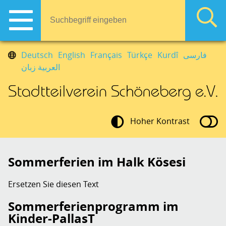
Deutsch
English
Français
Türkçe
Kurdî
فارسی
العربية زبان
Hoher Kontrast
Sommerferien im Halk Kösesi
Ersetzen Sie diesen Text
Sommerferienprogramm im
Kinder-PallasT