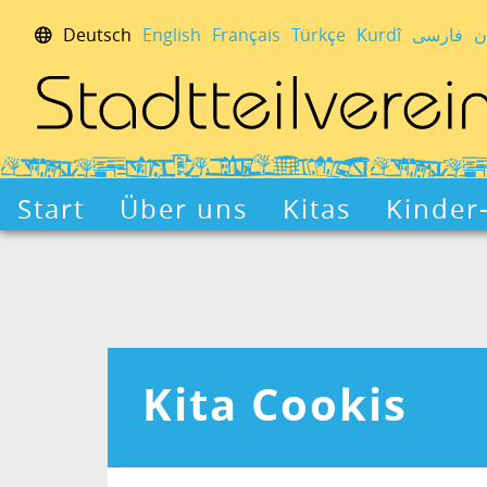
Deutsch
English
Français
Türkçe
Kurdî
فارسی
ن
Start
Über uns
Kitas
Kinder
Kita Cookis