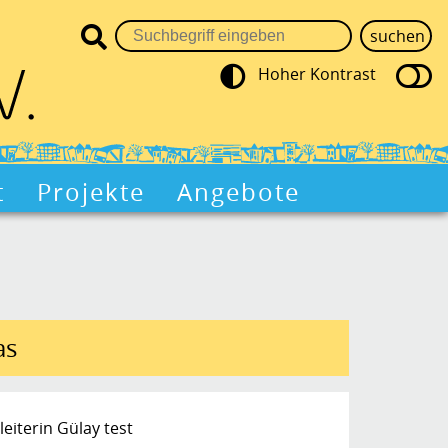
Hoher Kontrast
t
Projekte
Angebote
as
eiterin
Gülay
test