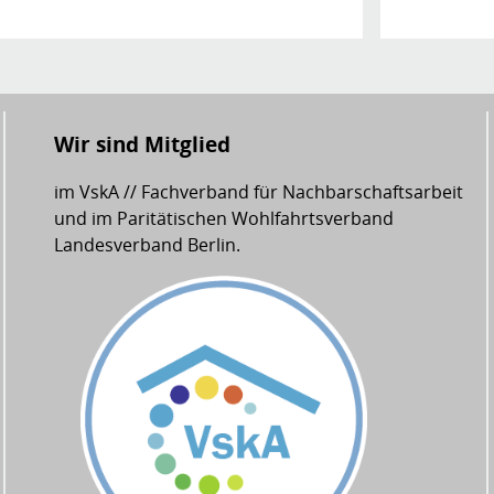
Wir sind Mitglied
im VskA // Fachverband für Nachbarschaftsarbeit
und im Paritätischen Wohlfahrtsverband
Landesverband Berlin.