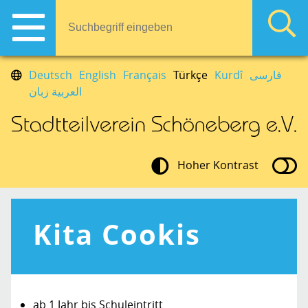
Deutsch
English
Français
Türkçe
Kurdî
فارسی
العربية زبان
Hoher Kontrast
Kita Cookis
ab 1 Jahr bis Schuleintritt