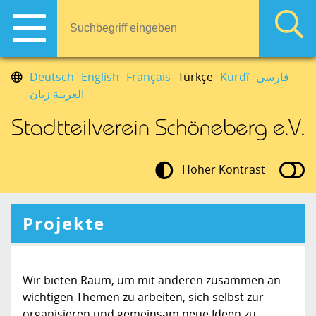
Deutsch
English
Français
Türkçe
Kurdî
فارسی
العربية زبان
Hoher Kontrast
Projekte
Wir bieten Raum, um mit anderen zusammen an
wichtigen Themen zu arbeiten, sich selbst zur
organisieren und gemeinsam neue Ideen zu