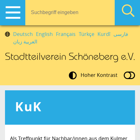
Deutsch
English
Français
Türkçe
Kurdî
فارسی
العربية زبان
Hoher Kontrast
KuK
Als Treffpunkt für Nachbar/innen aus dem Kulmer