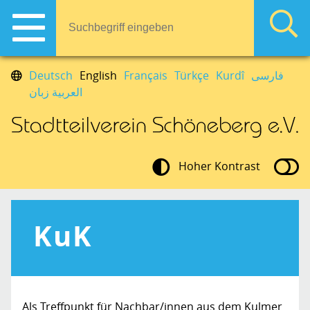
Deutsch
English
Français
Türkçe
Kurdî
فارسی
العربية زبان
Hoher Kontrast
KuK
Als Treffpunkt für Nachbar/innen aus dem Kulmer